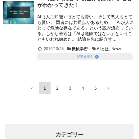
がわかってきた！
AI（人工知能）はとても賢い。そして悪人もとて
も賢い。 両者には共通点があるため、「AIが人に
とって危険な存在である」という説が流布してい
る。しかし最近は「AIは危険ではない」というこ
ともいわれ始めた。 結論を先に紹介す…
2019/10/28
機械学習
AIとは
,
News

記事を読む
1
2
3
4
5
カテゴリー