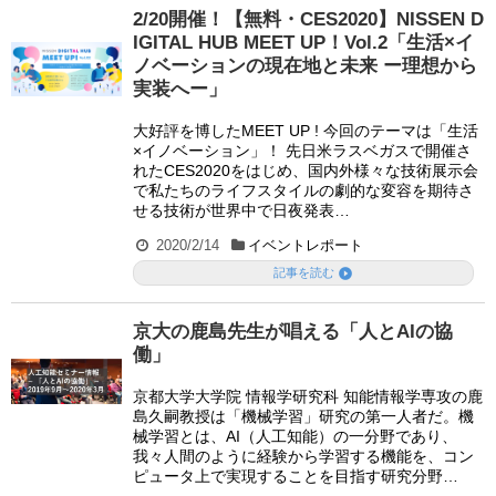
2/20開催！【無料・CES2020】NISSEN D
IGITAL HUB MEET UP！Vol.2「生活×イ
ノベーションの現在地と未来 ー理想から
実装へー」
大好評を博したMEET UP ! 今回のテーマは「生活
×イノベーション」！ 先日米ラスベガスで開催さ
れたCES2020をはじめ、国内外様々な技術展示会
で私たちのライフスタイルの劇的な変容を期待さ
せる技術が世界中で日夜発表…
2020/2/14
イベントレポート

記事を読む
京大の鹿島先生が唱える「人とAIの協
働」
京都大学大学院 情報学研究科 知能情報学専攻の鹿
島久嗣教授は「機械学習」研究の第一人者だ。機
械学習とは、AI（人工知能）の一分野であり、
我々人間のように経験から学習する機能を、コン
ピュータ上で実現することを目指す研究分野…