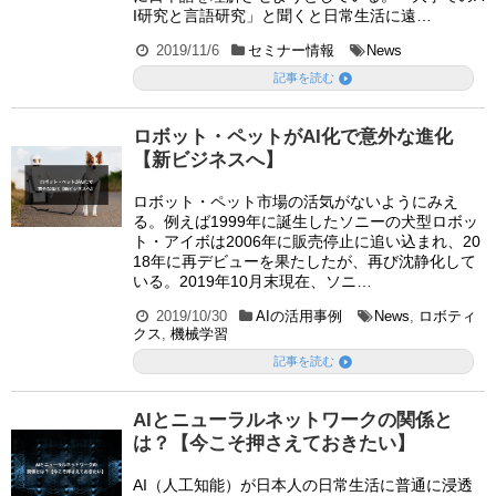
I研究と言語研究」と聞くと日常生活に遠…
2019/11/6
セミナー情報
News

記事を読む
ロボット・ペットがAI化で意外な進化
【新ビジネスへ】
ロボット・ペット市場の活気がないようにみえ
る。例えば1999年に誕生したソニーの犬型ロボッ
ト・アイボは2006年に販売停止に追い込まれ、20
18年に再デビューを果たしたが、再び沈静化して
いる。2019年10月末現在、ソニ…
2019/10/30
AIの活用事例
News
,
ロボティ
クス
,
機械学習

記事を読む
AIとニューラルネットワークの関係と
は？【今こそ押さえておきたい】
AI（人工知能）が日本人の日常生活に普通に浸透