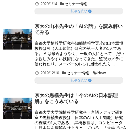
2020/1/14
セミナー情報

記事を読む
京大の山本先生の「AIの話」を読み解い
てみる
京都大学情報学研究科知能情報学専攻の山本章博
教授はAI（人工知能）研究の第一人者の1人であ
る。 AIは最近ようやく、一般の人にとって、だい
ぶ親しみやすい技術になってきた。監視カメラに
使われたり、スーパーのレジに使われたり…
2019/12/10
セミナー情報
News

記事を読む
京大の黒橋先生は「今のAIの日本語理
解」をこうみている
京都大学大学院情報学研究科・言語メディア研究
室の黒橋禎夫教授は、日本のAI（人工知能）研究
の権威の1人である。 黒橋教授は、コンピュータ
に日本語を理解させようとしている。「大学でのA