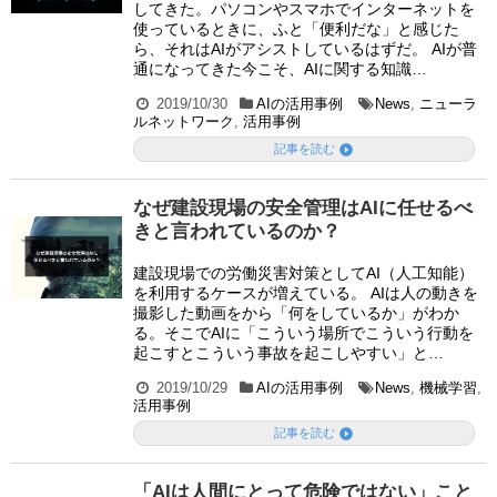
してきた。パソコンやスマホでインターネットを
使っているときに、ふと「便利だな」と感じた
ら、それはAIがアシストしているはずだ。 AIが普
通になってきた今こそ、AIに関する知識…
2019/10/30
AIの活用事例
News
,
ニューラ
ルネットワーク
,
活用事例

記事を読む
なぜ建設現場の安全管理はAIに任せるべ
きと言われているのか？
建設現場での労働災害対策としてAI（人工知能）
を利用するケースが増えている。 AIは人の動きを
撮影した動画をから「何をしているか」がわか
る。そこでAIに「こういう場所でこういう行動を
起こすとこういう事故を起こしやすい」と…
2019/10/29
AIの活用事例
News
,
機械学習
,
活用事例

記事を読む
「AIは人間にとって危険ではない」こと