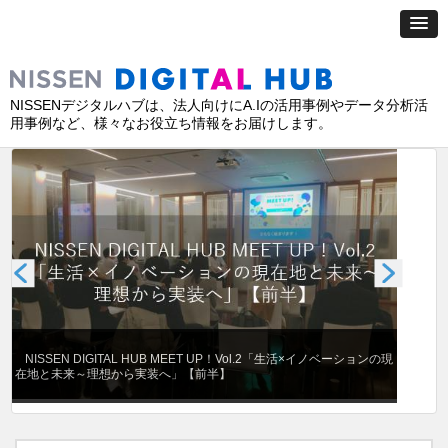
NISSENデジタルハブは、法人向けにA.Iの活用事例やデータ分析活
用事例など、様々なお役立ち情報をお届けします。
NISSEN DIGITAL HUB MEET UP！Vol.2「生活×イノベーションの現
NIS
在地と未来～理想から実装へ」【前半】