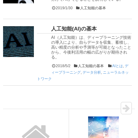
2019/1/30
人工知能の基本
人工知能(AI)の基本
AI（人工知能）は、ディープラーニング技術
の導入により、自らデータを収集、蓄積し、
高い精度の分析や予測等が可能となったこと
から、今後利活用の幅の広がりが期待され
る。
2018/5/2
人工知能の基本
AIとは
,
デ
ィープラーニング
,
データ分析
,
ニューラルネッ
トワーク