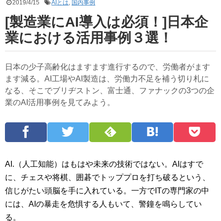
2019/4/15
AIとは
,
国内事例
[製造業にAI導入は必須！]日本企
業における活用事例３選！
日本の少子高齢化はますます進行するので、労働者がます
ます減る。AI工場やAI製造は、労働力不足を補う切り札に
なる、そこでブリヂストン、富士通、ファナックの3つの企
業のAI活用事例を見てみよう。
AI.（人工知能）はもはや未来の技術ではない。AIはすで
に、チェスや将棋、囲碁でトッププロを打ち破るという、
信じがたい頭脳を手に入れている。一方でITの専門家の中
には、AIの暴走を危惧する人もいて、警鐘を鳴らしてい
る。