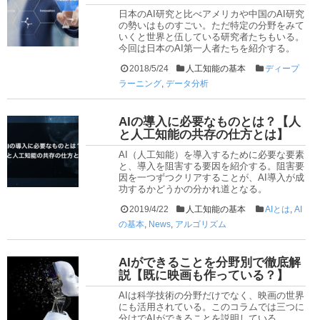
日本のAI研究と比べアメリカや中国のAI研究
の勢いはものすごい。ただ特定の分野をみて
いくと世界と伍している研究者たちもいる。
今回は日本のAI第一人者たちを紹介する。
2018/5/24
人工知能の基本
ディープ
ラーニング
,
データ分析
AIの導入に必要なものとは？【人
と人工知能の共存の仕方とは】
AI（人工知能）を導入するために必要な要素
と、導入を阻害する要因を紹介する。阻害要
因を一つずつクリアすることが、AI導入が成
功するかどうかの分かれ道となる。
2019/4/22
人工知能の基本
AIとは
,
AI
の基本
,
News
,
アルゴリズム
AIができることを分野別で徹底解
説【既に映画も作っている？】
AIは科学技術の分野だけでなく、映画の世界
にも活用されている。このコラムでは三つに
分けでAIができることを説明している。