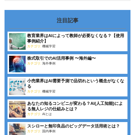
注目記事
教育業界はAIによって教師が必要なくなる？【使用
事例紹介】
カテゴリ:
機械学習
株式取引でのAI活用事例 〜海外編〜
カテゴリ:
海外事例
小売業界はAI需要予測で品切れという概念がなくな
る
カテゴリ:
機械学習
あなたの知るコンビニが変わる？AI(人工知能)によ
る無人レジの仕組みとは？
カテゴリ:
AIとは
スシローと無印良品のビッグデータ活用術とは？
カテゴリ:
国内事例