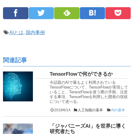
AIとは
,
国内事例
関連記事
TensorFlowで何ができるか
今話題のAIで最もよく利用されている
TensorFlowについて、TensorFlowが実現して
いること、TensorFlowを使う際の手順、注意
する事項、TensorFlowを利用した開発の現状
について述べる。
2018/6/14
人工知能の基本
AIの基本
「ジャパニーズAI」を世界に導く
研究者たち