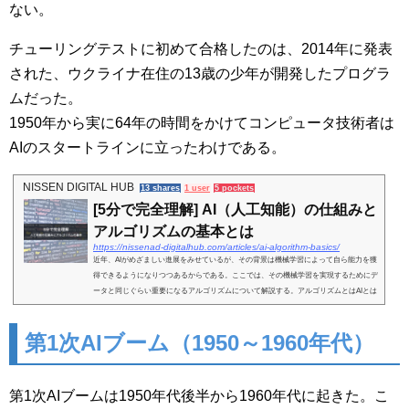
ない。
チューリングテストに初めて合格したのは、2014年に発表
された、ウクライナ在住の13歳の少年が開発したプログラ
ムだった。
1950年から実に64年の時間をかけてコンピュータ技術者は
AIのスタートラインに立ったわけである。
NISSEN DIGITAL HUB
13 shares
1 user
5 pockets
[5分で完全理解] AI（人工知能）の仕組みと
アルゴリズムの基本とは
https://nissenad-digitalhub.com/articles/ai-algorithm-basics/
近年、AIがめざましい進展をみせているが、その背景は機械学習によって自ら能力を獲
得できるようになりつつあるからである。ここでは、その機械学習を実現するためにデ
ータと同じぐらい重要になるアルゴリズムについて解説する。アルゴリズムとはAIとは
何であるかと...
第1次AIブーム（1950～1960年代）
第1次AIブームは1950年代後半から1960年代に起きた。こ