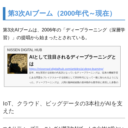
第3次AIブーム（2000年代～現在）
第3次AIブームは、2006年の「ディープラーニング（深層学
習）」の提唱から始まったとされている。
NISSEN DIGITAL HUB
AIとして注目されるディープラーニングと
は
https://nissenad-digitalhub.com/articles/ai-deep-learning/
近年、AIを実現する技術の代名詞となっているディープラーニングは、従来の機械学習
にある問題をブレイクスルーする技術として2010年代になって一般に知られるようにな
った。ディープラーニングは、人間の脳神経細胞の基本動作を数学的に表現した多数の
ニューロンモ...
IoT、クラウド、ビッグデータの3本柱がAIを支
えた