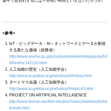
途中で息切れするには十分長い時間といえないだろうか。
<参考>
IoT・ビッグデータ・AI～ネットワークとデータが創造
する新たな価値（総務省）
http://www.soumu.go.jp/johotsusintokei/whitepaper/ja/h2
8/html/nc142120.html
人工知能の歴史（人工知能学会）
http://www.ai-gakkai.or.jp/whatsai/AIhistory.html
ダートマス会議（人工知能学会）
http://www.ai-gakkai.or.jp/whatsai/AItopics5.html
PROJECT ON ARTIFICIAL INTELLIGENCE
http://www-formal.stanford.edu/jmc/history/dartmouth/dar
tmouth.html