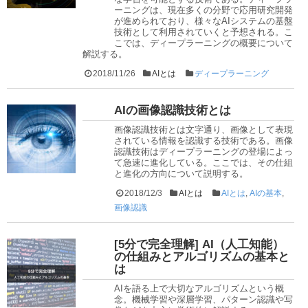
ーニングは、現在多くの分野で応用研究開発
が進められており、様々なAIシステムの基盤
技術として利用されていくと予想される。こ
こでは、ディープラーニングの概要について
解説する。
2018/11/26
AIとは
ディープラーニング
AIの画像認識技術とは
画像認識技術とは文字通り、画像として表現
されている情報を認識する技術である。画像
認識技術はディープラーニングの登場によっ
て急速に進化している。ここでは、その仕組
と進化の方向について説明する。
2018/12/3
AIとは
AIとは
,
AIの基本
,
画像認識
[5分で完全理解] AI（人工知能）
の仕組みとアルゴリズムの基本と
は
AIを語る上で大切なアルゴリズムという概
念。機械学習や深層学習、パターン認識や写