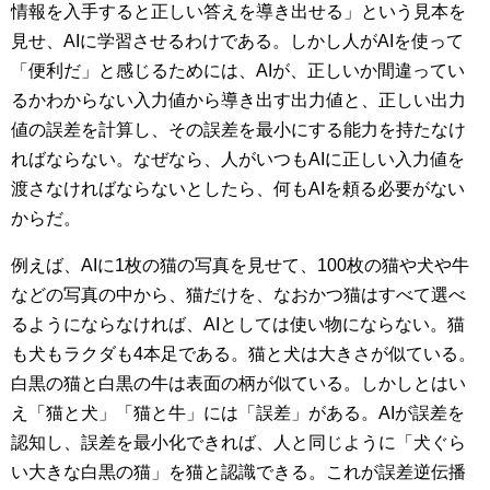
情報を入手すると正しい答えを導き出せる」という見本を
見せ、AIに学習させるわけである。しかし人がAIを使って
「便利だ」と感じるためには、AIが、正しいか間違ってい
るかわからない入力値から導き出す出力値と、正しい出力
値の誤差を計算し、その誤差を最小にする能力を持たなけ
ればならない。なぜなら、人がいつもAIに正しい入力値を
渡さなければならないとしたら、何もAIを頼る必要がない
からだ。
例えば、AIに1枚の猫の写真を見せて、100枚の猫や犬や牛
などの写真の中から、猫だけを、なおかつ猫はすべて選べ
るようにならなければ、AIとしては使い物にならない。猫
も犬もラクダも4本足である。猫と犬は大きさが似ている。
白黒の猫と白黒の牛は表面の柄が似ている。しかしとはい
え「猫と犬」「猫と牛」には「誤差」がある。AIが誤差を
認知し、誤差を最小化できれば、人と同じように「犬ぐら
い大きな白黒の猫」を猫と認識できる。これが誤差逆伝播