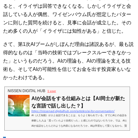
ると、イライザは回答できなくなる。しかしイライザと会
話している人が偶然、ワイゼンバウム氏が想定したパター
ンに則した質問を続けると、見事に会話が成立した。その
ため多くの人が「イライザには知性がある」と信じた。
さて、第1次AIブームがしぼんだ理由は諸説あるが、最も説
得的なものは「当時の技術ではブレークスルーできなかっ
た」というものだろう。AIの理論も、AIの理論を支える技
術も、そしてAIの可能性を信じてお金を出す投資家もいな
かったわけである。
NISSEN DIGITAL HUB
1 user
AIが会話をする仕組みとは【AI同士が新た
な言語で話し出した？】
https://nissenad-digitalhub.com/articles/ai-for-conversation/
AI（人工知能）が人と会話できることは、もうよく知られている。すでにAIとの会話を
体験した人は「思っていたより自然だった」と感じたのではないだろうか。では、AIと
AIが会話をしたらどのような内容になるのだろうか。AIは学習をして賢くなるから、賢
いAIどうしで...