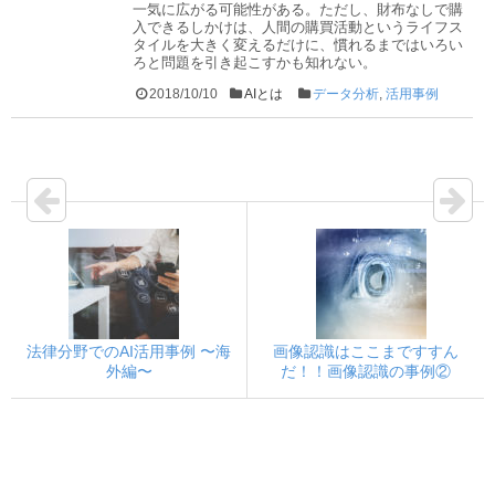
一気に広がる可能性がある。ただし、財布なしで購
入できるしかけは、人間の購買活動というライフス
タイルを大きく変えるだけに、慣れるまではいろい
ろと問題を引き起こすかも知れない。
2018/10/10
AIとは
データ分析
,
活用事例
法律分野でのAI活用事例 〜海
画像認識はここまですすん
外編〜
だ！！画像認識の事例②