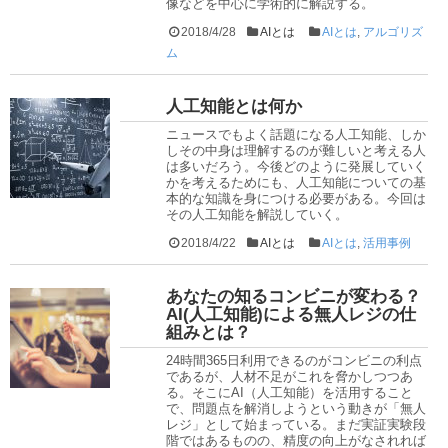
像などを中心に学術的に解説する。
2018/4/28
AIとは
AIとは
,
アルゴリズ
ム
人工知能とは何か
ニュースでもよく話題になる人工知能、しか
しその中身は理解するのが難しいと考える人
は多いだろう。今後どのように発展していく
かを考えるためにも、人工知能についての基
本的な知識を身につける必要がある。今回は
その人工知能を解説していく。
2018/4/22
AIとは
AIとは
,
活用事例
あなたの知るコンビニが変わる？
AI(人工知能)による無人レジの仕
組みとは？
24時間365日利用できるのがコンビニの利点
であるが、人材不足がこれを脅かしつつあ
る。そこにAI（人工知能）を活用すること
で、問題点を解消しようという動きが「無人
レジ」として始まっている。まだ実証実験段
階ではあるものの、精度の向上がなされれば