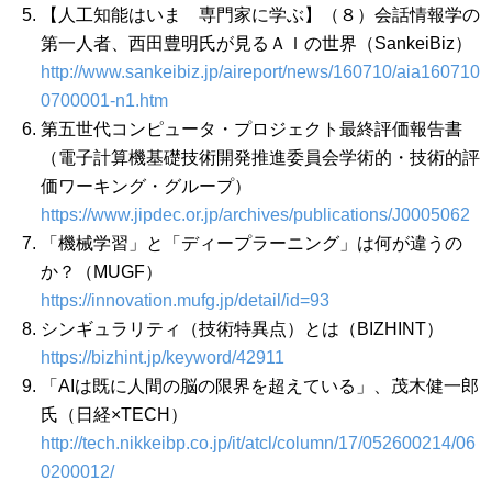
【人工知能はいま 専門家に学ぶ】（８）会話情報学の
第一人者、西田豊明氏が見るＡＩの世界（SankeiBiz）
http://www.sankeibiz.jp/aireport/news/160710/aia160710
0700001-n1.htm
第五世代コンピュータ・プロジェクト最終評価報告書
（電子計算機基礎技術開発推進委員会学術的・技術的評
価ワーキング・グループ）
https://www.jipdec.or.jp/archives/publications/J0005062
「機械学習」と「ディープラーニング」は何が違うの
か？（MUGF）
https://innovation.mufg.jp/detail/id=93
シンギュラリティ（技術特異点）とは（BIZHINT）
https://bizhint.jp/keyword/42911
「AIは既に人間の脳の限界を超えている」、茂木健一郎
氏（日経×TECH）
http://tech.nikkeibp.co.jp/it/atcl/column/17/052600214/06
0200012/