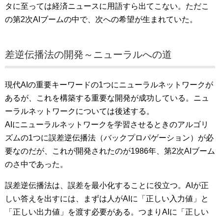
タに至っては経済ニュースに用語すら出てこない。ただこ
の第2次AIブームの中で、次への希望が生まれていた。
差逆伝播法の開発～ニューラルへの道
現代AIの重要キーワードの1つにニューラルネットワークが
あるが、これを構築する重要な開発が成功している。ニュ
ーラルネットワークについては後述する。
AIにニューラルネットワークを学習させるときのアルゴリ
ズムの1つに誤差逆伝播法（バックプロパゲーション）が必
要なのだが、これが開発されたのが1986年、第2次AIブーム
のさ中であった。
誤差逆伝播法は、誤差を最小化することに役立つ。AIが正
しい答えを出すには、まずは人がAIに「正しい入力値」と
「正しい出力値」を渡す必要がある。つまりAIに「正しい