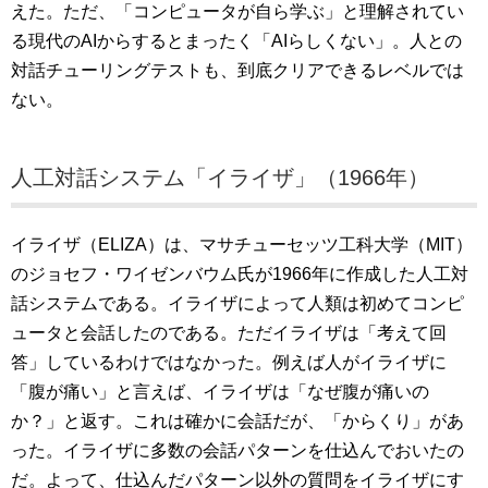
えた。ただ、「コンピュータが自ら学ぶ」と理解されてい
る現代のAIからするとまったく「AIらしくない」。人との
対話チューリングテストも、到底クリアできるレベルでは
ない。
人工対話システム「イライザ」（1966年）
イライザ（ELIZA）は、マサチューセッツ工科大学（MIT）
のジョセフ・ワイゼンバウム氏が1966年に作成した人工対
話システムである。イライザによって人類は初めてコンピ
ュータと会話したのである。ただイライザは「考えて回
答」しているわけではなかった。例えば人がイライザに
「腹が痛い」と言えば、イライザは「なぜ腹が痛いの
か？」と返す。これは確かに会話だが、「からくり」があ
った。イライザに多数の会話パターンを仕込んでおいたの
だ。よって、仕込んだパターン以外の質問をイライザにす