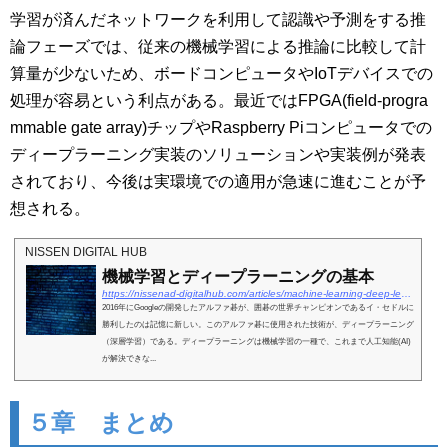
学習が済んだネットワークを利用して認識や予測をする推
論フェーズでは、従来の機械学習による推論に比較して計
算量が少ないため、ボードコンピュータやIoTデバイスでの
処理が容易という利点がある。最近ではFPGA(
field-progra
mmable gate array)チップやRaspberry Piコンピュータでの
ディープラーニング実装のソリューションや実装例が発表
されており、今後は実環境での適用が急速に進むことが予
想される。
NISSEN DIGITAL HUB
機械学習とディープラーニングの基本
https://nissenad-digitalhub.com/articles/machine-learning-deep-learning-basic/
2016年にGoogleの開発したアルファ碁が、囲碁の世界チャンピオンであるイ・セドルに
勝利したのは記憶に新しい。このアルファ碁に使用された技術が、ディープラーニング
（深層学習）である。ディープラーニングは機械学習の一種で、これまで人工知能(AI)
が解決できな...
５章 まとめ