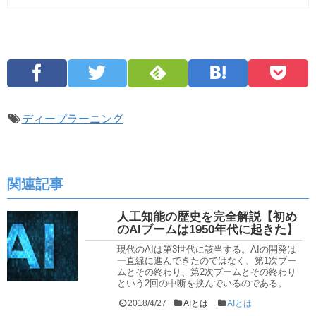
ディープラーニング
関連記事
人工知能の歴史を完全解説【初め
のAIブームは1950年代に起きた】
現代のAIは第3世代に該当する。AIの開発は
一直線に進んできたのではなく、第1次ブー
ムとその終わり、第2次ブームとその終わり
という2回の中断を挟んでいるのである。
2018/4/27
AIとは
AIとは