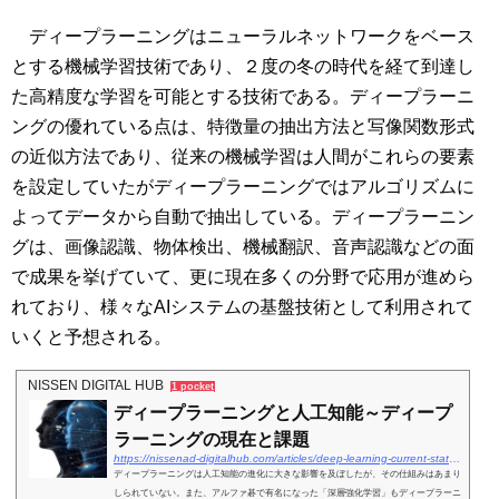
ディープラーニングはニューラルネットワークをベース
とする機械学習技術であり、２度の冬の時代を経て到達し
た高精度な学習を可能とする技術である。ディープラーニ
ングの優れている点は、特徴量の抽出方法と写像関数形式
の近似方法であり、従来の機械学習は人間がこれらの要素
を設定していたがディープラーニングではアルゴリズムに
よってデータから自動で抽出している。ディープラーニン
グは、画像認識、物体検出、機械翻訳、音声認識などの面
で成果を挙げていて、更に現在多くの分野で応用が進めら
れており、様々なAIシステムの基盤技術として利用されて
いくと予想される。
NISSEN DIGITAL HUB
1 pocket
ディープラーニングと人工知能～ディープ
ラーニングの現在と課題
https://nissenad-digitalhub.com/articles/deep-learning-current-status/
ディープラーニングは人工知能の進化に大きな影響を及ぼしたが、その仕組みはあまり
しられていない。また、アルファ碁で有名になった「深層強化学習」もディープラーニ