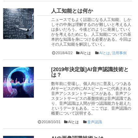
人工知能とは何か
ニュースでもよく話題になる人工知能、しか
しその中身は理解するのが難しいと考える人
は多いだろう。今後どのように発展していく
かを考えるためにも、人工知能についての基
本的な知識を身につける必要がある。今回は
その人工知能を解説していく。
2018/4/22
AIとは
AIとは
,
活用事例
[2019年決定版]AI音声認識技術と
は？
数年前に登場し、個人向けに普及しつつある
AIサービスの中にAIスピーカーに代表される
音声アシスタントサービスがある。音声アシ
スタントサービスの基盤技術は音声認識であ
り、音声認識は人間が持つ認識能力を超えた
というデータもある。ここでは、音声認識の
概要について説明する。
2018/10/31
AIとは
音声認識