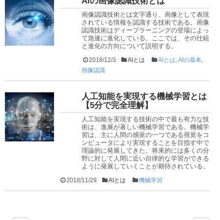
AIの画像認識技術とは
画像認識技術とは文字通り、画像として表現
されている情報を認識する技術である。画像
認識技術はディープラーニングの登場によっ
て急速に進化している。ここでは、その仕組
と進化の方向について説明する。
2018/12/3
AIとは
AIとは
,
AIの基本
,
画像認識
人工知能を実現する機械学習とは
【5分で完全理解】
人工知能を実現する技術の中で最も有力な技
術は、進展が著しい機械学習である。機械学
習は、主に人間の感覚の一つである視覚をコ
ンピュータにより実現することを目指す中で
理論的に発展してきた。将来的には多くの分
野に対して人間に近い自律的な学習ができる
ように発展していくことが期待されている。
2018/11/29
AIとは
機械学習