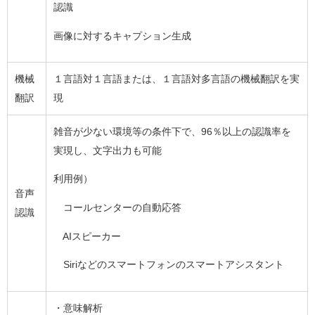
認識
画像に対するキャプション生成
機械
１言語対１言語または、１言語対多言語の機械翻訳を実
翻訳
現
雑音が少ない環境等の条件下で、96％以上の認識率を
実現し、文字出力も可能
利用例）
音声
コールセンターの自動応答
認識
AIスピーカー
Siriなどのスマートフォンのスマートアシスタント
・意味解析