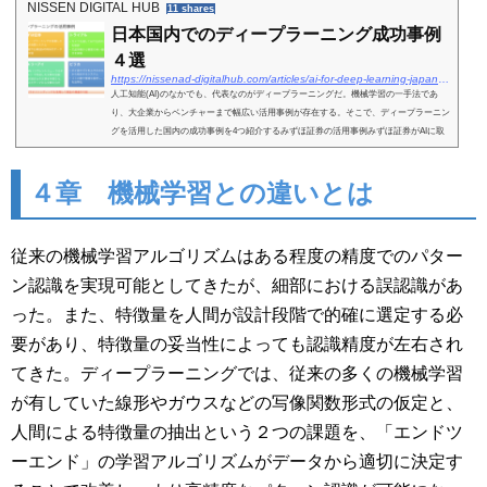
NISSEN DIGITAL HUB
11 shares
日本国内でのディープラーニング成功事例
４選
https://nissenad-digitalhub.com/articles/ai-for-deep-learning-japanese-examples/
人工知能(AI)のなかでも、代表なのがディープラーニングだ。機械学習の一手法であ
り、大企業からベンチャーまで幅広い活用事例が存在する。そこで、ディープラーニン
グを活用した国内の成功事例を4つ紹介するみずほ証券の活用事例みずほ証券がAIに取
り組み始めたのは...
４章 機械学習との違いとは
従来の機械学習アルゴリズムはある程度の精度でのパター
ン認識を実現可能としてきたが、細部における誤認識があ
った。また、特徴量を人間が設計段階で的確に選定する必
要があり、特徴量の妥当性によっても認識精度が左右され
てきた。ディープラーニングでは、従来の多くの機械学習
が有していた線形やガウスなどの写像関数形式の仮定と、
人間による特徴量の抽出という２つの課題を、「エンドツ
ーエンド」の学習アルゴリズムがデータから適切に決定す