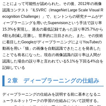
ことによって可能性が認められた。その後、2012年の画像
認識コンテスト「ILSVRC（ImageNet Large Scale Visual R
ecognition Challenge）」で、ヒントンらの研究チームがデ
ィープラーニングを用いたSupervisionという手法で誤り率
15.3%を実現し、過去の最低記録であった誤り率25.7%から
4割も削減し圧勝し、世界的に注目された。また、その技術
に着目したGoogleがディープラーニングによりYouTubeの
動画を用い「猫」の画像を自動認識できたことを発表した
ことでも有名になった。現在の画像認識の誤り率は人間が
認識した場合の誤り率と言われている5.1%を下回る4%台を
記録している
２章 ディープラーニングの仕組み
ディープラーニングの仕組みを説明する前に基本となるニ
ューラルネットワークの学習の仕組みについて説明する。