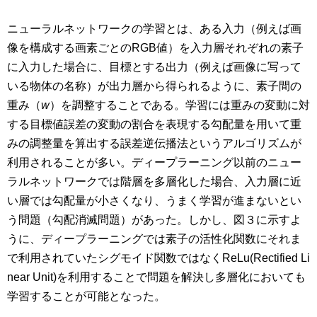
ニューラルネットワークの学習とは、ある入力（例えば画
像を構成する画素ごとのRGB値）を入力層それぞれの素子
に入力した場合に、目標とする出力（例えば画像に写って
いる物体の名称）が出力層から得られるように、素子間の
重み（
w
）を調整することである。学習には重みの変動に対
する目標値誤差の変動の割合を表現する勾配量を用いて重
みの調整量を算出する誤差逆伝播法というアルゴリズムが
利用されることが多い。ディープラーニング以前のニュー
ラルネットワークでは階層を多層化した場合、入力層に近
い層では勾配量が小さくなり、うまく学習が進まないとい
う問題（勾配消滅問題）があった。しかし、図３に示すよ
うに、ディープラーニングでは素子の活性化関数にそれま
で利用されていたシグモイド関数ではなくReLu(
Rectified Li
near Unit
)を利用することで問題を解決し多層化においても
学習することが可能となった。