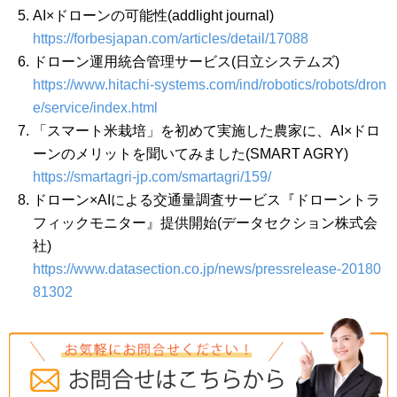
AI×ドローンの可能性(addlight journal)
https://forbesjapan.com/articles/detail/17088
ドローン運用統合管理サービス(日立システムズ)
https://www.hitachi-systems.com/ind/robotics/robots/dron
e/service/index.html
「スマート米栽培」を初めて実施した農家に、AI×ドロ
ーンのメリットを聞いてみました(SMART AGRY)
https://smartagri-jp.com/smartagri/159/
ドローン×AIによる交通量調査サービス『ドローントラ
フィックモニター』提供開始(データセクション株式会
社)
https://www.datasection.co.jp/news/pressrelease-20180
81302