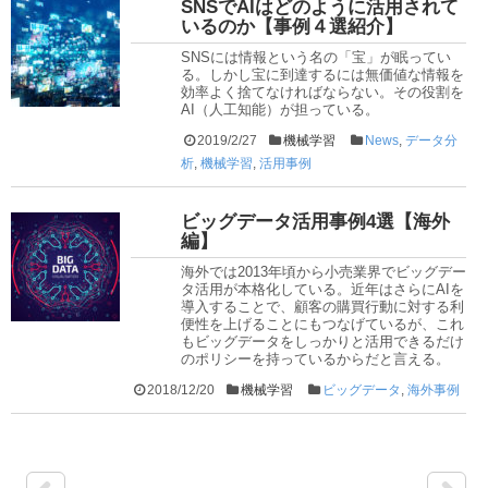
SNSでAIはどのように活用されて
いるのか【事例４選紹介】
SNSには情報という名の「宝」が眠ってい
る。しかし宝に到達するには無価値な情報を
効率よく捨てなければならない。その役割を
AI（人工知能）が担っている。
2019/2/27
機械学習
News
,
データ分
析
,
機械学習
,
活用事例
ビッグデータ活用事例4選【海外
編】
海外では2013年頃から小売業界でビッグデー
タ活用が本格化している。近年はさらにAIを
導入することで、顧客の購買行動に対する利
便性を上げることにもつなげているが、これ
もビッグデータをしっかりと活用できるだけ
のポリシーを持っているからだと言える。
2018/12/20
機械学習
ビッグデータ
,
海外事例