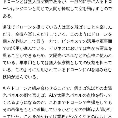
ドローンとは無人航空機であるが、一般的に手に入るドロ
ーンはラジコンと同じで人間が操縦して空を飛ばすもので
ある。
趣味でドローンを扱っている人は空を飛ばすことを楽しん
だり、空撮を楽しんだりしている。このようにドローンを
個人が趣味として買う一方で、ビジネスでの活用や軍事面
での活用が進んでいる。
ビジネスにおいては空から写真を
撮ることができるため、太陽光パネルなどの点検に使われ
ている。軍事用としては無人偵察機としての役割を担って
いる。このように活用されているドローンにAIを組み込む
技術が進んでいる。
AIをドローンと組み合わせることで、例えば先ほどの太陽
光パネルの例で言えば、AIが太陽光パネルの点検を行って
くれるようになるのだ。これまでドローンで空撮をしても
その画像をもとに破損しているか
どうかの判断は人間が行
っていた。これをAIが行えば業務が少なくなるのはもちろ