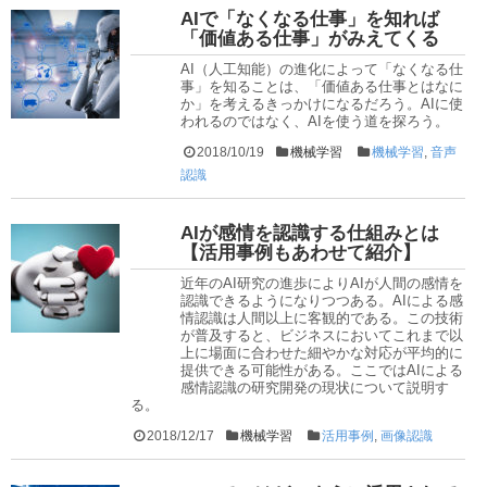
AIで「なくなる仕事」を知れば
「価値ある仕事」がみえてくる
AI（人工知能）の進化によって「なくなる仕
事」を知ることは、「価値ある仕事とはなに
か」を考えるきっかけになるだろう。AIに使
われるのではなく、AIを使う道を探ろう。
2018/10/19
機械学習
機械学習
,
音声
認識
AIが感情を認識する仕組みとは
【活用事例もあわせて紹介】
近年のAI研究の進歩によりAIが人間の感情を
認識できるようになりつつある。AIによる感
情認識は人間以上に客観的である。この技術
が普及すると、ビジネスにおいてこれまで以
上に場面に合わせた細やかな対応が平均的に
提供できる可能性がある。ここではAIによる
感情認識の研究開発の現状について説明す
る。
2018/12/17
機械学習
活用事例
,
画像認識