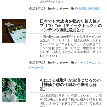
議な会社でもある。
2018/4/27
AIベンチャー
画像認識
,
自動運転
日本でも大成功を収めた超人気ア
プリTik Tok（ティックトック）の
コンテンツ自動選別とは
中国のBytedanceが展開する各種サービスが
元気だ。ＡＩを活用し、個人の好みに合わせ
てパーソナライズされたニュースや動画コン
テンツを配信するサービスは、中国国内に留
まらず、日本をはじめとする全世界に受け入
れられている。
2018/7/27
AIベンチャー
ディープラーニング
,
データ分析
AIによる株取引が主流になるのか
【株価予想の仕組みや事例も解
説】
AIは株取引の世界でも活躍している。この記
事ではAIによる株価予想の仕組みや特徴を説
明し、さらに代表的なアプリについても紹介