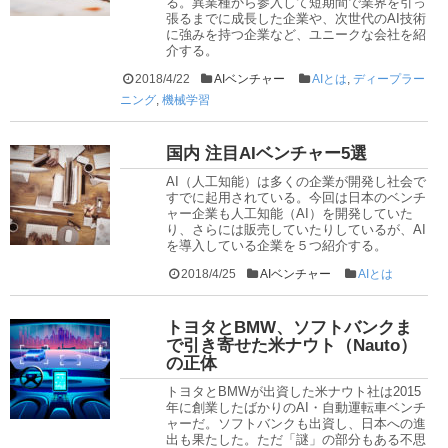
る。異業種から参入して短期間で業界を引っ
張るまでに成長した企業や、次世代のAI技術
に強みを持つ企業など、ユニークな会社を紹
介する。
2018/4/22
AIベンチャー
AIとは
,
ディープラー
ニング
,
機械学習
国内 注目AIベンチャー5選
AI（人工知能）は多くの企業が開発し社会で
すでに起用されている。今回は日本のベンチ
ャー企業も人工知能（AI）を開発していた
り、さらには販売していたりしているが、AI
を導入している企業を５つ紹介する。
2018/4/25
AIベンチャー
AIとは
トヨタとBMW、ソフトバンクま
で引き寄せた米ナウト（Nauto）
の正体
トヨタとBMWが出資した米ナウト社は2015
年に創業したばかりのAI・自動運転車ベンチ
ャーだ。ソフトバンクも出資し、日本への進
出も果たした。ただ「謎」の部分もある不思