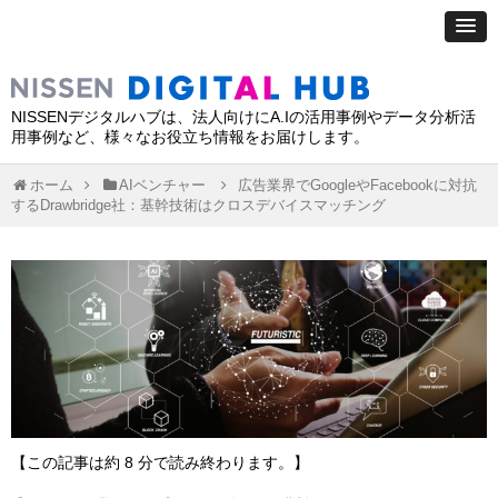
NISSENデジタルハブは、法人向けにA.Iの活用事例やデータ分析活
用事例など、様々なお役立ち情報をお届けします。
ホーム
AIベンチャー
広告業界でGoogleやFacebookに対抗
するDrawbridge社：基幹技術はクロスデバイスマッチング
【この記事は約 8 分で読み終わります。】