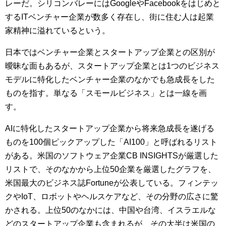
レーだ。シリコンバレーにはGoogleやFacebookをはじめと
するITベンチャー企業が数多く存在し、街に住む人は起業
家精神に溢れているという。
日本ではベンチャー企業とスタートアップ企業との区別が
曖昧な面もあるが、スタートアップ企業とは1つのビジネス
モデルに特化したベンチャー企業のなかでも急成長をした
ものを指す。単なる「スモールビジネス」とは一線を画
す。
AIに特化したスタートアップ企業から将来急成長を遂げる
ものを100個ピックアップした「AI100」と呼ばれるリスト
がある。米国のソフトウェア企業CB INSIGHTSが厳選した
リストで、そのなかから上位50企業を厳選したグラフを、
米国最大のビジネス誌Fortuneが公表している。フィンテッ
クやIoT、ロボットやヘルスケアなど、その分野の広さに驚
かされる。上位50のなかには、中国や台湾、イスラエルな
どのスタートアップ企業も含まれるが、その大半は米国の