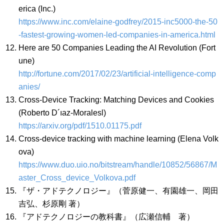
erica (Inc.)
https://www.inc.com/elaine-godfrey/2015-inc5000-the-50
-fastest-growing-women-led-companies-in-america.html
Here are 50 Companies Leading the AI Revolution (Fort
une)
http://fortune.com/2017/02/23/artificial-intelligence-comp
anies/
Cross-Device Tracking: Matching Devices and Cookies
(Roberto D´ıaz-Moralesl)
https://arxiv.org/pdf/1510.01175.pdf
Cross-device tracking with machine learning (Elena Volk
ova)
https://www.duo.uio.no/bitstream/handle/10852/56867/M
aster_Cross_device_Volkova.pdf
『ザ・アドテクノロジー』（菅原健一、有園雄一、岡田
吉弘、杉原剛 著）
『アドテクノロジーの教科書』（広瀬信輔 著）