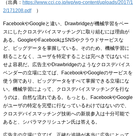
（出典：
https://www.cci.co.jp/wp/wp-content/uploads/2017/1
2/171208.pdf
）
FacebookやGoogleと違い、Drawbridgeが機械学習をベー
スにしたクロスデバイスマッチングに取り組むには理由が
ある。GoogleやFacebookはSNSやクラウドサービスな
ど、ビッグデータを掌握している。そのため、機械学習に
頼ることなく、ユーザを特定することは完ぺきではないに
せよ容易だ。広告主やDrawbridgeのようなクロスデバイス
ベンダーの立場に立てば、FacebookやGoogleのサービスを
使う側であり、ビッグデータをすべて掌握できる立場にな
い。機械学習によって、クロスデバイスマッチングを行な
うのは、自然な流れである。もっとも、FacebookやGoogle
がユーザの特定を完璧に行なっているわけではないので、
クロスデバイスマッチング技術への新規参入は十分可能で
あると、シバラマクリシュナン氏は答える。
広告主の立場に立てば、正確な追跡が本当に広告にとって