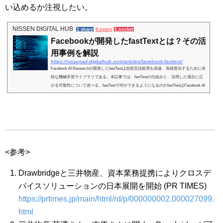
い込めるか注視したい。
NISSEN DIGITAL HUB
1 share
6 users
1 pocket
Facebookが開発したfastTextとは？その活
用事例を解説
https://nissenad-digitalhub.com/articles/facebook-fasttext/
Facebook AI Researchが開発したfastTextは自然言語処理を高速、高精度化するために有
効な機械学習ライブラリである。本記事では、fastTextの仕組みと、活用した場合に広
がる可能性について述べる。fastTextで何ができるようになるのかfastTextはFacebook AI
Researc...
<参考>
Drawbridgeと三井物産、資本業務提携によりクロスデ
バイスソリューションの日本展開を開始 (PR TIMES)
https://prtimes.jp/main/html/rd/p/000000002.000027099.
html