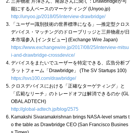
三井物産 芹澤さん、南原さんに聞く：Drawbridgeが可
能にする人ベースのマーケティング (Unyoo.jp)
http://unyoo.jp/2018/05/interview-drawbridge/
「ユーザー識別技術の世界標準になる」―推定型クロス
デバイス・マッチングのドローブリッジと三井物産が日
本市場参入 [インタビュー] (Exchange Wire Japan)
https://www.exchangewire.jp/2017/08/25/interview-mitsu
i-and-drawbridge-crossdevice/
デバイスをまたいでユーザーを特定できる、広告分析プ
ラットフォーム「Drawbridge」 (The SV Startups 100)
https://svs100.com/drawbridge/
クロスデバイスにおける「正確なターゲティング」と
「広範なリーチ」のトレードオフは解消できるのか (GL
OBAL ADTECH)
http://global-adtech.jp/blog/2575
Kamakshi Sivaramakrishnan brings NASA-level smarts t
o the table as Drawbridge CEO (San Francisco Busines
s Times)