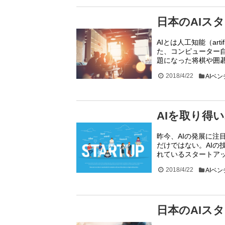
日本のAIスタ
AIとは人工知能（arti
た、コンピューター
題になった将棋や囲
2018/4/22
AIベ
AIを取り得
昨今、AIの発展に注
だけではない。AI
れているスタートア
2018/4/22
AIベ
日本のAIスタ