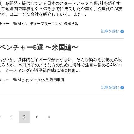
I）を開発・提供している日本のスタートアップ企業5社を紹介す
して短期間で業界を引っ張るまでに成長した企業や、次世代のAI技
など、ユニークな会社を紹介していく。 また…
ンチャー
AIとは
,
ディープラーニング
,
機械学習
記事を読む

Iベンチャー5選 〜米国編〜
用したいが、具体的なイメージがわかない。そんな悩みをお抱えの読
だろうか。本日はそのような方のために海外で注目を集めるAIベン
。 ミーティングの議事録作成はAIにおま…
ンチャー
AIとは
,
データ分析
,
活用事例
記事を読む

1
2