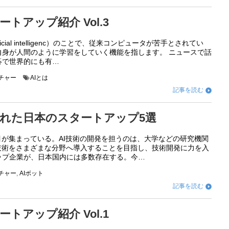
ートアップ紹介 Vol.3
ficial intelligenc）のことで、従来コンピュータが苦手とされてい
自身が人間のように学習をしていく機能を指します。 ニュースで話
碁で世界的にも有…
ンチャー
AIとは
記事を読む

いれた日本のスタートアップ5選
目が集まっている。AI技術の開発を担うのは、大学などの研究機関
の技術をさまざまな分野へ導入することを目指し、技術開発に力を入
ップ企業が、日本国内には多数存在する。今…
ンチャー
,
AIボット
記事を読む

ートアップ紹介 Vol.1