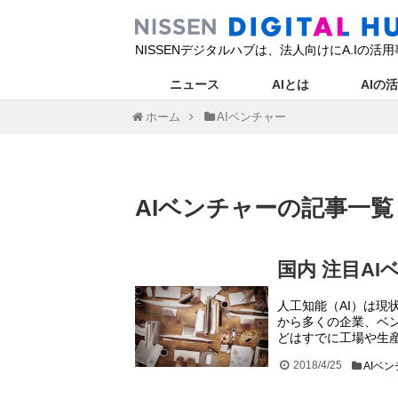
NISSENデジタルハブは、法人向けにA.I
ニュース
AIとは
AIの
ホーム
AIベンチャー
AIベンチャー
の記事
一覧
国内 注目AI
人工知能（AI）は
から多くの企業、ベ
どはすでに工場や生産
2018/4/25
AIベ