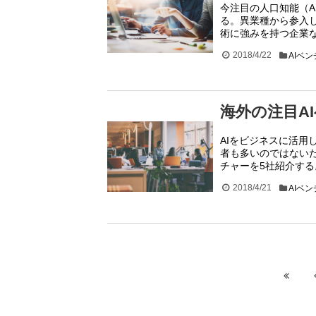
今注目の人口知能（A
る。異業種から参入
術に強みを持つ企業
2018/4/22
AIベ
海外の注目A
AIをビジネスに活
者も多いのではない
チャーを5社紹介する
2018/4/21
AIベ