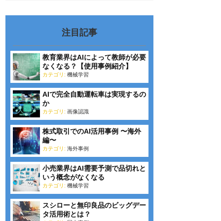
注目記事
教育業界はAIによって教師が必要
なくなる？【使用事例紹介】
カテゴリ:
機械学習
AIで完全自動運転車は実現するの
か
カテゴリ:
画像認識
株式取引でのAI活用事例 〜海外
編〜
カテゴリ:
海外事例
小売業界はAI需要予測で品切れと
いう概念がなくなる
カテゴリ:
機械学習
スシローと無印良品のビッグデー
タ活用術とは？