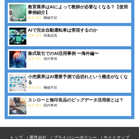
教育業界はAIによって教師が必要なくなる？【使用
事例紹介】
カテゴリ:
機械学習
AIで完全自動運転車は実現するのか
カテゴリ:
画像認識
株式取引でのAI活用事例 〜海外編〜
カテゴリ:
海外事例
小売業界はAI需要予測で品切れという概念がなくな
る
カテゴリ:
機械学習
スシローと無印良品のビッグデータ活用術とは？
カテゴリ:
国内事例
トップ
運営会社
プライバシーポリシー
サイトマップ