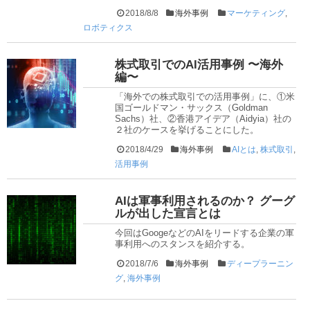
2018/8/8
海外事例
マーケティング
,
ロボティクス
株式取引でのAI活用事例 〜海外
編〜
「海外での株式取引での活用事例」に、①米
国ゴールドマン・サックス（Goldman
Sachs）社、②香港アイデア（Aidyia）社の
２社のケースを挙げることにした。
2018/4/29
海外事例
AIとは
,
株式取引
,
活用事例
AIは軍事利用されるのか？ グーグ
ルが出した宣言とは
今回はGoogeなどのAIをリードする企業の軍
事利用へのスタンスを紹介する。
2018/7/6
海外事例
ディープラーニン
グ
,
海外事例