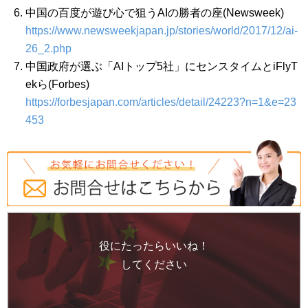
中国の百度が遊び心で狙うAIの勝者の座(Newsweek)
https://www.newsweekjapan.jp/stories/world/2017/12/ai-
26_2.php
中国政府が選ぶ「AIトップ5社」にセンスタイムとiFlyT
ekら(Forbes)
https://forbesjapan.com/articles/detail/24223?n=1&e=23
453
役にたったらいいね！
してください