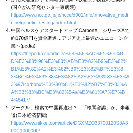
(国立がん研究センター東病院)
https://www.ncc.go.jp/jp/ncce/d001/info/innovative_medi
cine/genetic_testing/index.html
中国ヘルスケアスタートアップiCarbonX、シリーズAで
約170億円を資金調達…アジア史上最速のユニコーン企
業へ(pedia)
https://thepedia.co/article/%E4%B8%AD%E5%9B%B
D%E3%83%98%E3%83%AB%E3%82%B9%E3%82%
B1%E3%82%A2%E3%82%B9%E3%82%BF%E3%8
3%BC%E3%83%88%E3%82%A2%E3%83%83%E3%8
3%97icarbonx%E3%80%81%E3%82%B7%E3%83%A
A%E3%83%BC%E3%82%BAa%E3%81%A7%E7%B
4%8417/
グーグル、検索で中国再進出？ 「検閲容認」か、米報
道(日本経済新聞)
https://www.nikkei.com/article/DGXMZO33700120S8A8
00C1000000/