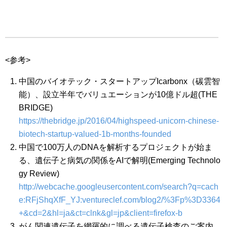
<参考>
中国のバイオテック・スタートアップIcarbonx（碳雲智
能）、設立半年でバリュエーションが10億ドル超(THE
BRIDGE)
https://thebridge.jp/2016/04/highspeed-unicorn-chinese-
biotech-startup-valued-1b-months-founded
中国で100万人のDNAを解析するプロジェクトが始ま
る、遺伝子と病気の関係をAIで解明(Emerging Technolo
gy Review)
http://webcache.googleusercontent.com/search?q=cach
e:RFjShqXfF_YJ:ventureclef.com/blog2/%3Fp%3D3364
+&cd=2&hl=ja&ct=clnk&gl=jp&client=firefox-b
がん関連遺伝子を網羅的に調べる遺伝子検査のご案内