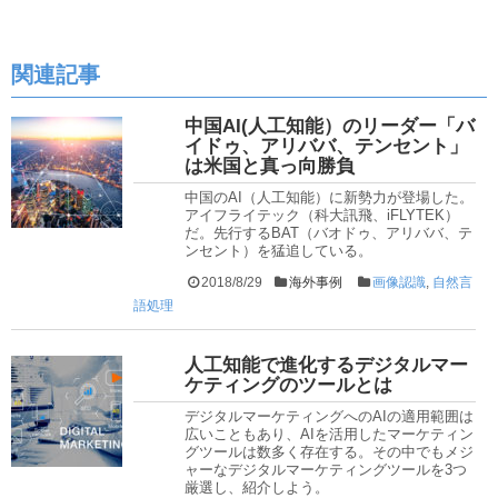
関連記事
中国AI(人工知能）のリーダー「バ
イドゥ、アリババ、テンセント」
は米国と真っ向勝負
中国のAI（人工知能）に新勢力が登場した。
アイフライテック（科大訊飛、iFLYTEK）
だ。先行するBAT（バオドゥ、アリババ、テ
ンセント）を猛追している。
2018/8/29
海外事例
画像認識
,
自然言
語処理
人工知能で進化するデジタルマー
ケティングのツールとは
デジタルマーケティングへのAIの適用範囲は
広いこともあり、AIを活用したマーケティン
グツールは数多く存在する。その中でもメジ
ャーなデジタルマーケティングツールを3つ
厳選し、紹介しよう。