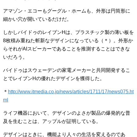
アマゾン・エコーもグーグル・ホームも、外形は円筒形に
細かい穴が開いているだけだ。
しかしバイドゥのレイブンHは、プラスチック製の薄い板を
8枚積み重ねた斬新なデザインになっている（＊）。外形か
らそれがAIスピーカーであることを推測することはできな
いだろう。
バイドゥはスウェーデンの家電メーカーと共同開発するこ
とでレイブンHの優れたデザインを獲得した。
＊
http://www.itmedia.co.jp/news/articles/1711/17/news075.ht
ml
ライフ機器において、デザインのよさが製品の爆発的な普
及を生むことは、アップルが証明している。
デザインはときに、機能より人々の生活を変えるのであ