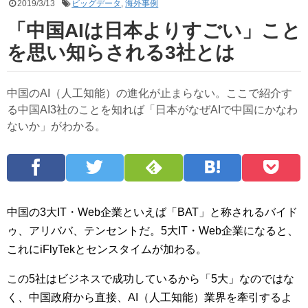
2019/3/13
ビッグデータ
,
海外事例
「中国AIは日本よりすごい」こと
を思い知らされる3社とは
中国のAI（人工知能）の進化が止まらない。ここで紹介す
る中国AI3社のことを知れば「日本がなぜAIで中国にかなわ
ないか」がわかる。
中国の3大IT・Web企業といえば「BAT」と称されるバイド
ゥ、アリババ、テンセントだ。5大IT・Web企業になると、
これにiFlyTekとセンスタイムが加わる。
この5社はビジネスで成功しているから「5大」なのではな
く、中国政府から直接、AI（人工知能）業界を牽引するよ