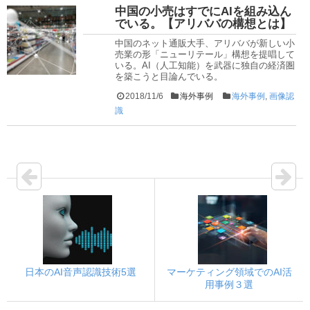
中国の小売はすでにAIを組み込ん
でいる。【アリババの構想とは】
中国のネット通販大手、アリババが新しい小
売業の形「ニューリテール」構想を提唱して
いる。AI（人工知能）を武器に独自の経済圏
を築こうと目論んでいる。
2018/11/6
海外事例
海外事例
,
画像認
識
日本のAI音声認識技術5選
マーケティング領域でのAI活
用事例３選