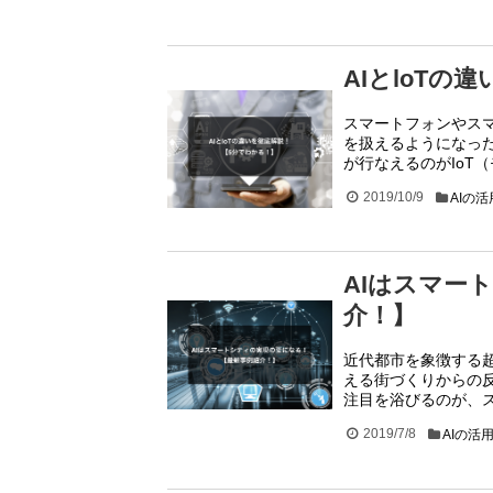
AIとloT
スマートフォンやス
を扱えるようになっ
が行なえるのがIoT
2019/10/9
AIの
AIはスマー
介！】
近代都市を象徴する
える街づくりからの
注目を浴びるのが、
2019/7/8
AIの活