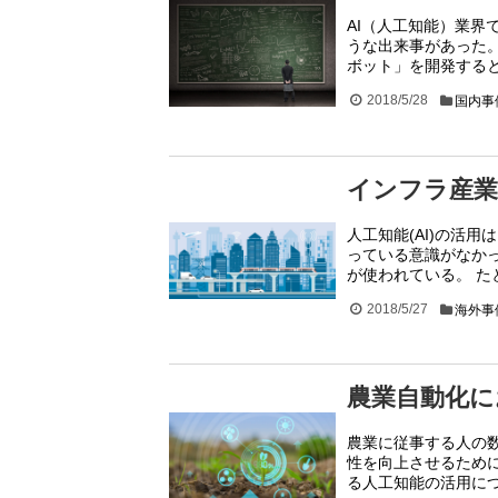
AI（人工知能）業
うな出来事があった
ボット」を開発すると
2018/5/28
国内事
インフラ産業
人工知能(AI)の活
っている意識がなか
が使われている。 
2018/5/27
海外事
農業自動化に
農業に従事する人の
性を向上させるため
る人工知能の活用につ