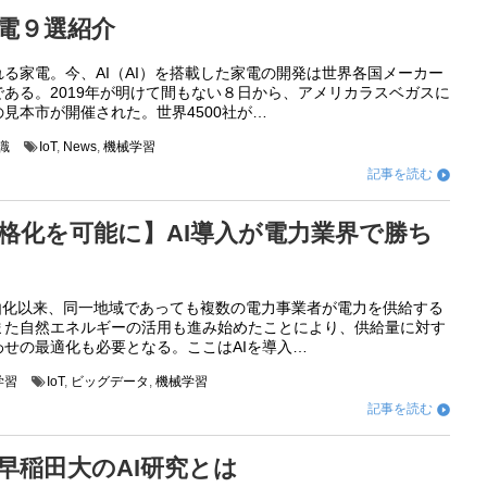
家電９選紹介
る家電。今、AI（AI）を搭載した家電の開発は世界各国メーカー
ある。2019年が明けて間もない８日から、アメリカラスベガスに
見本市が開催された。世界4500社が…
識
IoT
,
News
,
機械学習
記事を読む

格化を可能に】AI導入が電力業界で勝ち
自由化以来、同一地域であっても複数の電力事業者が電力を供給する
また自然エネルギーの活用も進み始めたことにより、供給量に対す
せの最適化も必要となる。ここはAIを導入…
学習
IoT
,
ビッグデータ
,
機械学習
記事を読む

早稲田大のAI研究とは