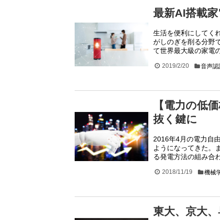
最新AI搭載
生活を便利にしてくれ
がしのぎを削る分野で
て世界最大級の家電の
2019/2/20
音声認
【電力の低価
抜く鍵に
2016年4月の電力
ようになってきた。
る発電方法の組み合わ
2018/11/19
機械
東大、京大、