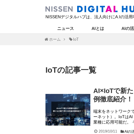
NISSENデジタルハブは、法人向けにA.I
ニュース
AIとは
AIの
ホーム
IoT
IoT
の記事
一覧
AI×IoT
例徹底紹介！
端末をネットワークで
ーネット）。IoTは
業種に応用可能だ。 
2019/10/11
AIの