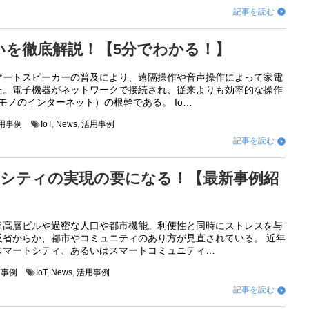
記事を読む

の違いを徹底解説！【5分でわかる！】
マートスピーカーの普及により、遠隔操作や音声操作によって家電
た。電子機器がネットワークで接続され、従来よりも効率的な操作
（モノのインターネット）の根幹である。 Io…
活用事例
IoT
,
News
,
活用事例
記事を読む

トシティの実現の要になる！【最新事例紹
超高層ビルや過密な人口や都市機能。利便性と同時にストレスを与
反省からか、都市やコミュニティのあり方が見直されている。 近年
スマートシティ、あるいはスマートコミュニティ…
用事例
IoT
,
News
,
活用事例
記事を読む
