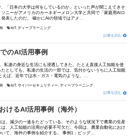
界で、「日本の大学は何をしているのか」といった声が聞こえてきそ
。ソニーがアメリカのカーネギーメロン大学と共同で「家庭用AIロ
発表したのだ。 確かにAIの領域ではアメ…
例
IoT
,
ディープラーニング
記事を読む

でのAI活用事例
用は、私達の身近な生活にも浸透してきた。たとえ直接人工知能を使
ったとしても、私達の生活の一部では、気付かないうちに人工知能
たとえば、近年では水・ガス・電気のような、…
例
IoT
,
サイバーセキュリティー
,
ディープラーニング
記事を読む

おけるAI活用事例（海外）
数は、減少の一途をたどっている。そのような状況下で農業の生産
には、人工知能の活用が必要不可欠だ。今回は、農業自動化におけ
いて、海外の事例を紹介する。 事例1：ビッグ…