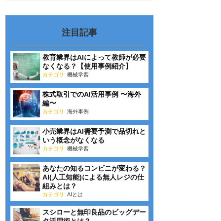
注目記事
教育業界はAIによって教師が必要
なくなる？【使用事例紹介】
カテゴリ:
機械学習
株式取引でのAI活用事例 〜海外
編〜
カテゴリ:
海外事例
小売業界はAI需要予測で品切れと
いう概念がなくなる
カテゴリ:
機械学習
あなたの知るコンビニが変わる？
AI(人工知能)による無人レジの仕
組みとは？
カテゴリ:
AIとは
スシローと無印良品のビッグデー
タ活用術とは？