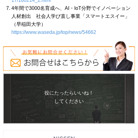
17/180214_2.html
4年間で3000名育成へ、AI・IoT分野でイノベーション
人材創出 社会人学び直し事業「スマートエスイー」
（早稲田大学）
https://www.waseda.jp/top/news/54662
役にたったらいいね！
してください