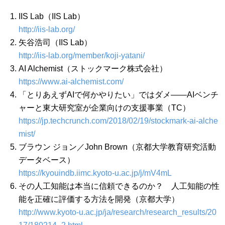
IIS Lab（IIS Lab）
http://iis-lab.org/
矢谷浩司（IIS Lab）
http://iis-lab.org/member/koji-yatani/
AI Alchemist（ストックマーク株式会社）
https://www.ai-alchemist.com/
「とりあえずAIで何かやりたい」ではダメ――AIベンチ
ャーと東大研究室が企業向けの支援事業（TC）
https://jp.techcrunch.com/2018/02/19/stockmark-ai-alche
mist/
ブラウン ジョン／John Brown（京都大学教育研究活動
データベース）
https://kyouindb.iimc.kyoto-u.ac.jp/j/mV4mL
その人工知能は本当に信頼できるのか？ 人工知能の性
能を正確に評価する方法を開発（京都大学）
http://www.kyoto-u.ac.jp/ja/research/research_results/20