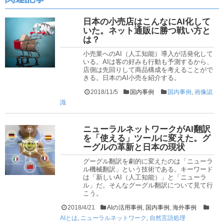
日本の小売店はこんなにAI化して
いた。ネット通販に勝つ戦い方と
は？
小売業へのAI（人工知能）導入が活発化して
いる。AIは客の好みも行動も予測するから、
店側は先回りして商品構成を考えることがで
きる。日本のAI小売を紹介する。
2018/11/5
国内事例
国内事例
,
画像認
識
ニューラルネットワークがAI翻訳
を「使える」ツールに変えた。グ
ーグルの革新と日本の現状
グーグル翻訳を劇的に変えたのは「ニューラ
ル機械翻訳」という技術である。キーワード
は「新しいAI（人工知能）」と「ニューラ
ル」だ。そんなグーグル翻訳について見て行
こう。
2018/4/21
AIの活用事例
,
国内事例
,
海外事例
AIとは
,
ニューラルネットワーク
,
自然言語処理