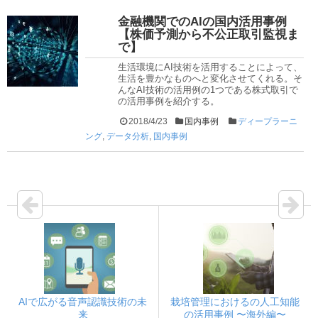
金融機関でのAIの国内活用事例
【株価予測から不公正取引監視ま
で】
生活環境にAI技術を活用することによって、
生活を豊かなものへと変化させてくれる。そ
んなAI技術の活用例の1つである株式取引で
の活用事例を紹介する。
2018/4/23
国内事例
ディープラーニ
ング
,
データ分析
,
国内事例
AIで広がる音声認識技術の未
栽培管理におけるの人工知能
来
の活用事例 〜海外編〜