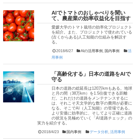
AIでトマトのおしゃべりを聞い
て、農産業の効率収益化を目指す
愛媛大学のトマト栽培の効率化プロジェクト
を紹介。また、プロジェクトで使われている
(古くからある)人工知能の仕組みを解説す
る。
2018/6/27
AIの活用事例
,
国内事例
活
用事例
「高齢化する」日本の道路をAIで
守る
日本の道路の総延長は120万kmもある。地球
と月の間（38万km）を1.5往復できる距離
だ。これだけの道路をメンテナンスするに
は、それこそ天文学的な数字の費用が必要に
なる。そこでAI（人工知能）の登場である。
より安価に効率的に、そしてより正確に道路
の状況を見極めていく「AI道路チェック」の
実力を紹介する。
2018/4/23
国内事例
データ分析
,
活用事例