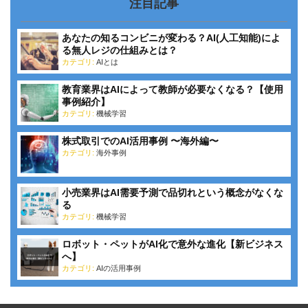
注目記事
あなたの知るコンビニが変わる？AI(人工知能)によ
る無人レジの仕組みとは？
カテゴリ:
AIとは
教育業界はAIによって教師が必要なくなる？【使用
事例紹介】
カテゴリ:
機械学習
株式取引でのAI活用事例 〜海外編〜
カテゴリ:
海外事例
小売業界はAI需要予測で品切れという概念がなくな
る
カテゴリ:
機械学習
ロボット・ペットがAI化で意外な進化【新ビジネス
へ】
カテゴリ:
AIの活用事例