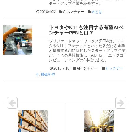
タートアップ企業を紹介する。
2018/4/22
AIベンチャー
AIとは
トヨタやNTTも注目する有望AIベ
ンチャーPFNとは？
プリファードネットワークス(PFN)は、トヨ
タやNTT、ファナックといった名だたる企業
と提携するAIに特化したスタートアップ企業
だ。PFNの基幹技術は、AIとIoT、エッジコ
ンピューティングの3本柱である。
2018/7/18
AIベンチャー
ビッグデー
タ
,
機械学習