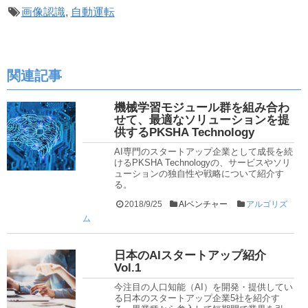
画像認識
,
自動運転
関連記事
機械学習モジュール群を組み合わ
せて、最適なソリューションを提
供するPKSHA Technology
AI専門のスタートアップ企業として成長を続
けるPKSHA Technologyの、サービスやソリ
ューションの独自性や戦略について紹介す
る。
2018/9/25
AIベンチャー
アルゴリズ
ム
日本のAIスタートアップ紹介
Vol.1
今注目の人口知能（AI）を開発・提供してい
る日本のスタートアップ企業5社を紹介す