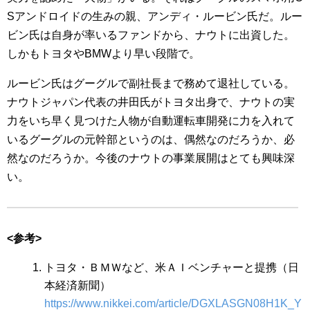
Sアンドロイドの生みの親、アンディ・ルービン氏だ。ルー
ビン氏は自身が率いるファンドから、ナウトに出資した。
しかもトヨタやBMWより早い段階で。
ルービン氏はグーグルで副社長まで務めて退社している。
ナウトジャパン代表の井田氏がトヨタ出身で、ナウトの実
力をいち早く見つけた人物が自動運転車開発に力を入れて
いるグーグルの元幹部というのは、偶然なのだろうか、必
然なのだろうか。今後のナウトの事業展開はとても興味深
い。
<参考>
トヨタ・ＢＭＷなど、米ＡＩベンチャーと提携（日
本経済新聞）
https://www.nikkei.com/article/DGXLASGN08H1K_Y