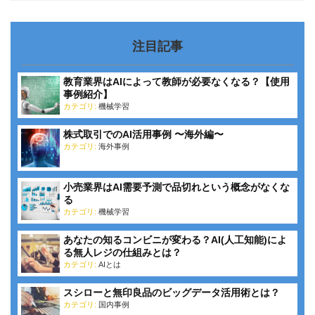
注目記事
教育業界はAIによって教師が必要なくなる？【使用
事例紹介】
カテゴリ:
機械学習
株式取引でのAI活用事例 〜海外編〜
カテゴリ:
海外事例
小売業界はAI需要予測で品切れという概念がなくな
る
カテゴリ:
機械学習
あなたの知るコンビニが変わる？AI(人工知能)によ
る無人レジの仕組みとは？
カテゴリ:
AIとは
スシローと無印良品のビッグデータ活用術とは？
カテゴリ:
国内事例