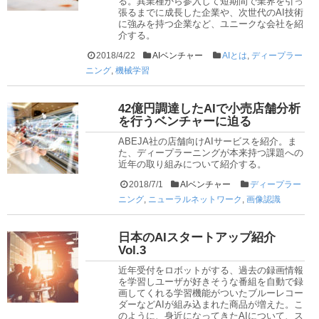
る。異業種から参入して短期間で業界を引っ
張るまでに成長した企業や、次世代のAI技術
に強みを持つ企業など、ユニークな会社を紹
介する。
2018/4/22
AIベンチャー
AIとは
,
ディープラー
ニング
,
機械学習
42億円調達したAIで小売店舗分析
を行うベンチャーに迫る
ABEJA社の店舗向けAIサービスを紹介。ま
た、ディープラーニングが本来持つ課題への
近年の取り組みについて紹介する。
2018/7/1
AIベンチャー
ディープラー
ニング
,
ニューラルネットワーク
,
画像認識
日本のAIスタートアップ紹介
Vol.3
近年受付をロボットがする、過去の録画情報
を学習しユーザが好きそうな番組を自動で録
画してくれる学習機能がついたブルーレコー
ダーなどAIが組み込まれた商品が増えた。こ
のように、身近になってきたAIについて、ス