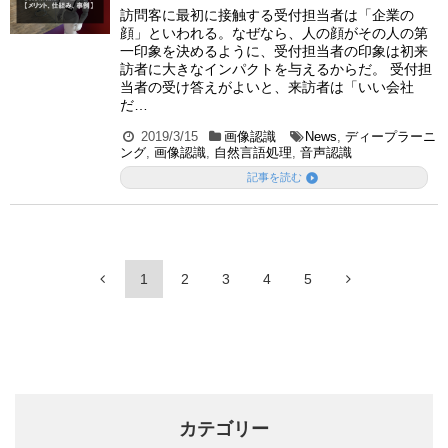
訪問客に最初に接触する受付担当者は「企業の
顔」といわれる。なぜなら、人の顔がその人の第
一印象を決めるように、受付担当者の印象は初来
訪者に大きなインパクトを与えるからだ。 受付担
当者の受け答えがよいと、来訪者は「いい会社
だ…
2019/3/15
画像認識
News
,
ディープラーニ
ング
,
画像認識
,
自然言語処理
,
音声認識

記事を読む
1
2
3
4
5
カテゴリー