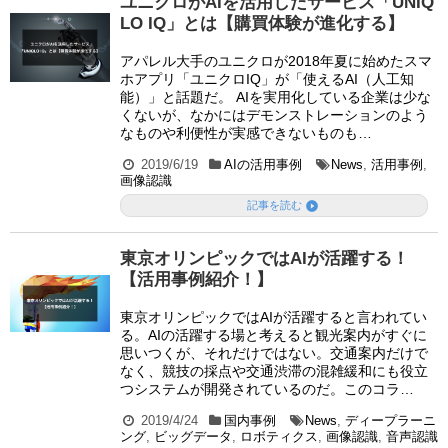
ユニクロがAIを活用したサービス「UNIQ
LO IQ」とは【購買体験が進化する】
アパレル大手のユニクロが2018年夏に始めたスマ
ホアプリ「ユニクロIQ」が「使えるAI（人工知
能）」と話題だ。 AIを実用化している企業は少な
くないが、なかにはデモンストレーションのよう
なものや利便性が実感できないものも…
2019/6/19
AIの活用事例
News
,
活用事例
,
画像認識

記事を読む
東京オリンピックではAIが活躍する！
【活用事例紹介！】
東京オリンピックではAIが活躍すると言われてい
る。AIの活躍する場と考えると観光案内がすぐに
思いつくが、それだけではない。交通案内だけで
なく、競技の採点や交通渋滞の混雑緩和にも役立
つシステムが開発されているのだ。このコラ…
2019/4/24
国内事例
News
,
ディープラーニ
ング
,
ビッグデータ
,
ロボティクス
,
画像認識
,
音声認識