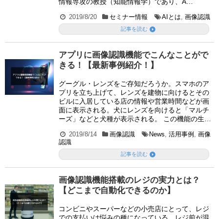
情報専攻の教授（知能情報学）であり、A…
2019/8/20
セミナー情報
AIとは
,
画像認識

記事を読む
アプリに画像認識機能でこんなことがで
きる！【最新事例紹介！】
グーグル・レンズをご存知だろうか。スマホのア
プリを立ち上げて、レンズを建物に向けるとその
ビルに入居している店の情報や営業時間などが画
面に表示される。犬にレンズを向けると「マルチ
ーズ」などと犬種が表示される。 この機能の生…
2019/8/14
画像認識
News
,
活用事例
,
画像
認識

記事を読む
画像認識機能搭載のレジの実力とは？
【どこまで自動化できるのか】
コンビニやスーパーなどの小売店にとって、レジ
での支払いは悩みの種になっている。レジ前が混