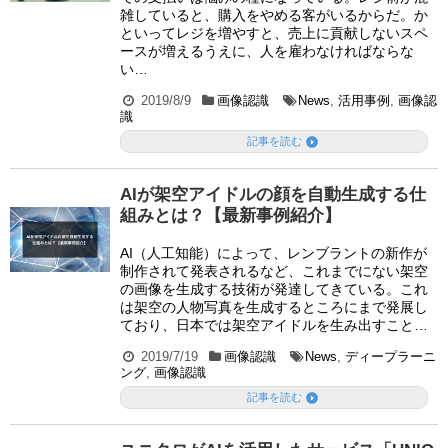
雑していると、購入をやめる客がいるからだ。か
といってレジを増やすと、売上に貢献しないスペ
ースが増えるうえに、人を雇わなければならな
い…
2019/8/9
画像認識
News
,
活用事例
,
画像認
識

記事を読む
AIが架空アイドルの顔を自動生成する仕
組みとは？【最新事例紹介】
AI（人工知能）によって、レンブラントの新作が
制作されて発表されるなど、これまでにない架空
の画像を生成する技術が発達してきている。これ
は架空の人物写真を生成するところにまで発展し
ており、日本では架空アイドルを生み出すこと…
2019/7/19
画像認識
News
,
ディープラーニ
ング
,
画像認識

記事を読む