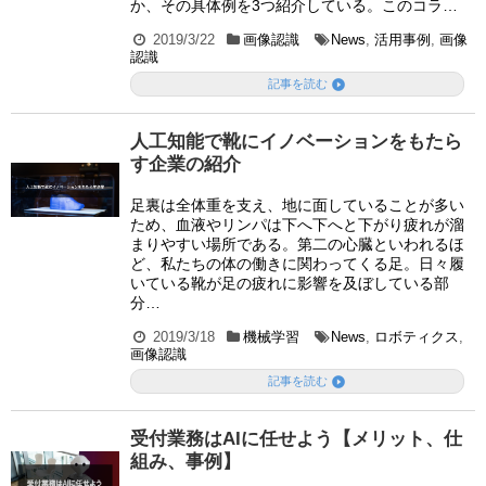
か、その具体例を3つ紹介している。このコラ…
2019/3/22
画像認識
News
,
活用事例
,
画像
認識

記事を読む
人工知能で靴にイノベーションをもたら
す企業の紹介
足裏は全体重を支え、地に面していることが多い
ため、血液やリンパは下へ下へと下がり疲れが溜
まりやすい場所である。第二の心臓といわれるほ
ど、私たちの体の働きに関わってくる足。日々履
いている靴が足の疲れに影響を及ぼしている部
分…
2019/3/18
機械学習
News
,
ロボティクス
,
画像認識

記事を読む
受付業務はAIに任せよう【メリット、仕
組み、事例】