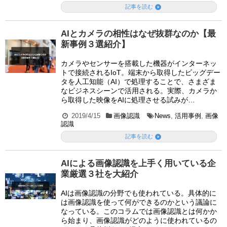

記事を読む
AIとカメラの相性はなぜ抜群なのか【最
新事例３選紹介】
カメラやセンサーを搭載した機器がインターネッ
トで接続されるIoT。端末から取得したビッグデー
タを人工知能（AI）で処理することで、さまざま
なビジネスシーンで活用される。実際、カメラか
ら取得した映像をAIに処理させる試みが…
2019/4/15
画像認識
News
,
活用事例
,
画像
認識

記事を読む
AIによる画像認識を上手く用いている企
業厳選３社を大紹介
AIは画像認識の分野でも使われている。具体的に
は画像認識を使って何ができるのかという議論に
なっている。このコラムでは画像認識とは何かか
ら始まり、画像認識がどのように使われているの