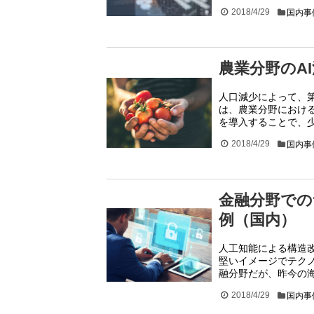
2018/4/29
国内事
農業分野のAI
人口減少によって、
は、農業分野における
を導入することで、
2018/4/29
国内事
金融分野での
例（国内）
人工知能による構造
堅いイメージでテク
融分野だが、昨今の
2018/4/29
国内事