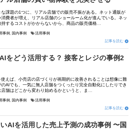
きな課題の1つに、リアル店舗での販売不振がある。ネット通販が
い消費者が増え、リアル店舗のショールーム化が進んでいる。ネッ
維持するコストがかからないから、商品の販売価格…
活用事例
,
国内事例
活用事例
記事を読む

AIをどう活用する？ 接客とレジの事例2
）を使えば、小売店の店づくりが画期的に改善されることは想像に難
がのAIでも、一気に無人店舗をつくったり完全自動化にしたりでき
は店舗はどこから変わり始めるかというと、ま…
活用事例
,
国内事例
活用事例
記事を読む

いAIを活用した売上予測の成功事例 〜国