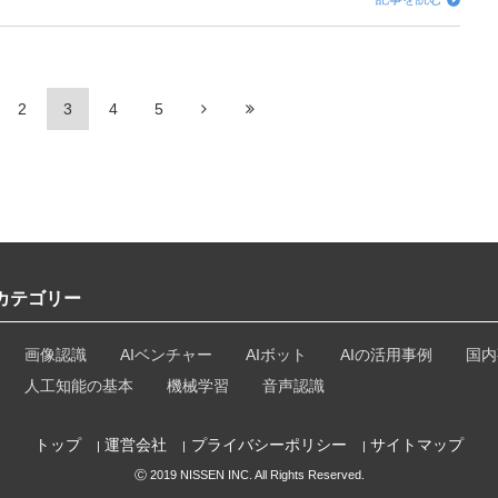
2
3
4
5
カテゴリー
画像認識
AIベンチャー
AIボット
AIの活用事例
国内
人工知能の基本
機械学習
音声認識
トップ
運営会社
プライバシーポリシー
サイトマップ
Ⓒ 2019 NISSEN INC. All Rights Reserved.