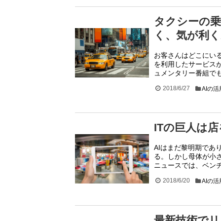
タクシーの乗
く、気が利く
お客さんはどこにいる?
を利用したサービスが
ュメンタリー番組で
2018/6/27
AIの
ITの巨人は
AIはまだ黎明期で
る。しかし母体が小さ
ニュースでは、ベン
2018/6/20
AIの
最新技術でリ