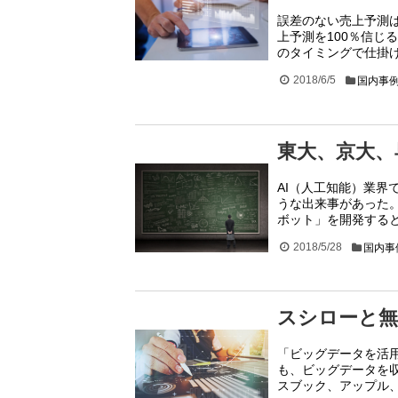
誤差のない売上予測
上予測を100％信じ
のタイミングで仕掛
2018/6/5
国内事
東大、京大、
AI（人工知能）業
うな出来事があった
ボット」を開発すると
2018/5/28
国内事
スシローと無
「ビッグデータを活
も、ビッグデータを収
スブック、アップル