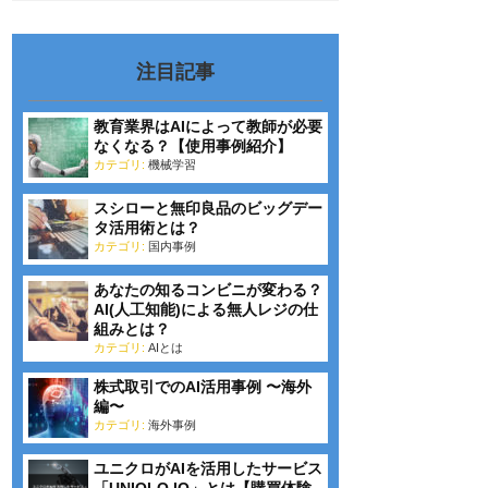
注目記事
教育業界はAIによって教師が必要
なくなる？【使用事例紹介】
カテゴリ:
機械学習
スシローと無印良品のビッグデー
タ活用術とは？
カテゴリ:
国内事例
あなたの知るコンビニが変わる？
AI(人工知能)による無人レジの仕
組みとは？
カテゴリ:
AIとは
株式取引でのAI活用事例 〜海外
編〜
カテゴリ:
海外事例
ユニクロがAIを活用したサービス
「UNIQLO IQ」とは【購買体験