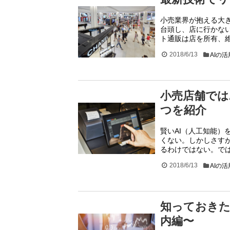
小売業界が抱える大
台頭し、店に行かな
ト通販は店を所有、
2018/6/13
AIの
小売店舗では
つを紹介
賢いAI（人工知能
くない。しかしさす
るわけではない。で
2018/6/13
AIの
知っておきた
内編〜