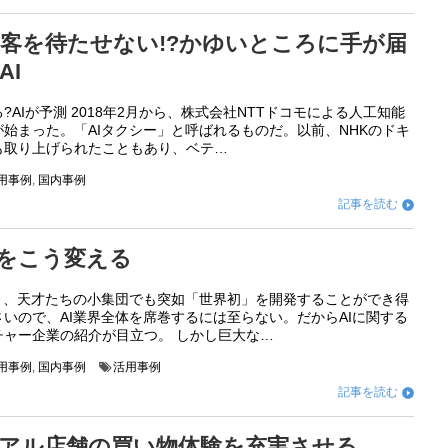
客を待たせない!?かゆいところに手が届
AI
AIが予測 2018年2月から、株式会社NTTドコモによる人工知能
始まった。「AIタクシー」と呼ばれるものだ。以前、NHKのドキ
も取り上げられたこともあり、ベテ…
活用事例
,
国内事例
記事を読む

店をこう変える
あり、天才たちの小集団でも突如「世界初」を開発することができ得
いので、AI業界全体を席巻するには至らない。だからAIに関する
チャー企業の紹介が目立つ。 しかし巨大な…
活用事例
,
国内事例
活用事例
記事を読む

アル店舗の買い物体験を充実させる