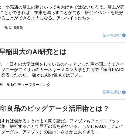
は、小売店の店主の夢といっても大げさではないだろう。店主が売
ることができれば、在庫を減らすことができ、販促イベントを絶好
けることができるようになる。アルバイトたちを…
例
活用事例
記事を読む

早稲田大のAI研究とは
界で、「日本の大学は何をしているのか」といった声が聞こえてきそ
。ソニーがアメリカのカーネギーメロン大学と共同で「家庭用AIロ
発表したのだ。 確かにAIの領域ではアメ…
例
IoT
,
ディープラーニング
記事を読む

印良品のビッグデータ活用術とは？
用すれば儲かる」とはよく聞く話だ。アマゾンもフェイスブック
集、解析することで巨万の富を得ている。しかしFAGA（フェイ
、グーグル、アマゾン）の話はいささか巨大すぎる…