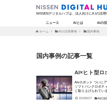
NISSENデジタルハブは、法人向けにA.I
ニュース
AIとは
AIの
ホーム
AIの活用事例
国内事例
国内事例
の記事
一覧
AI×ヒト型
AIxロボット ついに
ソフトバンクロボティ
く取り上げられてい
2018/6/27
AIの