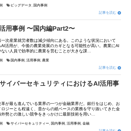
例
ビッグデータ
,
国内事例
記事を読む

活用事例 〜国内編Part2〜
第一次産業就労者数は減少傾向にある。このような状況において
AI活用が、今後の農業発展のカギとなる可能性が高い。農業にAI
少ない人員で効率的に農業を営むことが大きな課…
例
国内事例
,
活用事例
,
農業
記事を読む

サイバーセキュリティにおけるAI活用事
改革が最も進んでいる業界の一つが金融業界だ。銀行をはじめ、お
ノロジーとも程遠く、昔からの紙ベースの業務を守り抜いてきた金
海外勢との激しい競争をきっかけに最新技術を用い…
例
サイバーセキュリティー
,
国内事例
,
活用事例
,
金融
記事を読む
